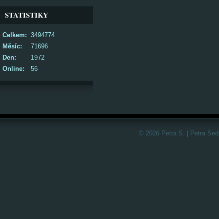
STATISTIKY
Celkem:
3494774
Měsíc:
71696
Den:
1972
Online:
56
© 2026 Petra S. | Petra Sed