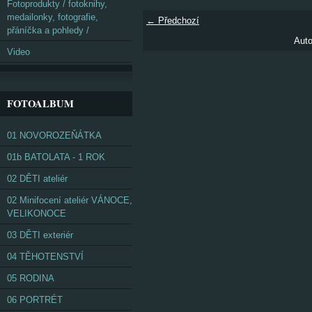
Fotoprodukty / fotoknihy,
medailonky, fotografie,
← Předchozí
přáníčka a pohledy /
Auto
Video
FOTOALBUM
01 NOVOROZEŇÁTKA
01b BATOLATA - 1 ROK
02 DĚTI ateliér
02 Minifocení ateliér VÁNOCE,
VELIKONOCE
03 DĚTI exteriér
04 TĚHOTENSTVÍ
05 RODINA
06 PORTRÉT