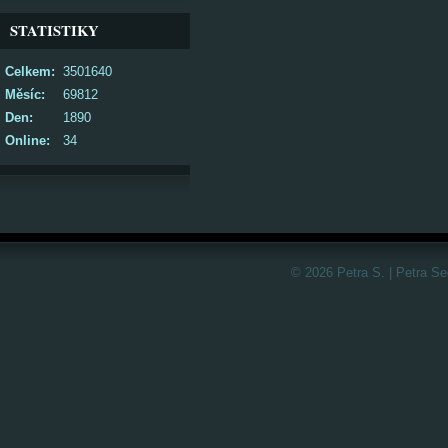
STATISTIKY
Celkem:
3501640
Měsíc:
69812
Den:
1890
Online:
34
© 2026 Petra S. | Petra S