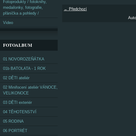
Fotoprodukty / fotoknihy,
medailonky, fotografie,
← Předchozí
přáníčka a pohledy /
Auto
Video
FOTOALBUM
01 NOVOROZEŇÁTKA
01b BATOLATA - 1 ROK
02 DĚTI ateliér
02 Minifocení ateliér VÁNOCE,
VELIKONOCE
03 DĚTI exteriér
04 TĚHOTENSTVÍ
05 RODINA
06 PORTRÉT