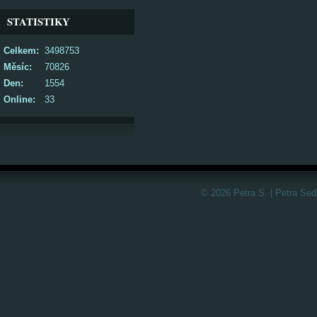
STATISTIKY
Celkem:
3498753
Měsíc:
70826
Den:
1554
Online:
33
© 2026 Petra S. | Petra Sed