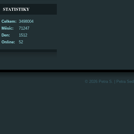
STATISTIKY
Celkem:
3498004
Měsíc:
71247
Den:
1512
Online:
52
© 2026 Petra S. | Petra Sed