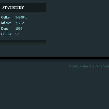
STATISTIKY
Celkem:
3494946
Měsíc:
71722
Den:
1966
Online:
57
© 2026 Petra S. | Petra Sed