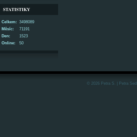
STATISTIKY
Celkem:
3498089
Měsíc:
71191
Den:
1523
Online:
50
© 2026 Petra S. | Petra Sed