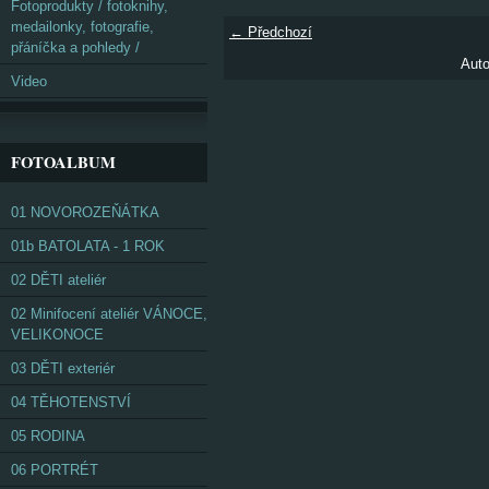
Fotoprodukty / fotoknihy,
medailonky, fotografie,
← Předchozí
přáníčka a pohledy /
Auto
Video
FOTOALBUM
01 NOVOROZEŇÁTKA
01b BATOLATA - 1 ROK
02 DĚTI ateliér
02 Minifocení ateliér VÁNOCE,
VELIKONOCE
03 DĚTI exteriér
04 TĚHOTENSTVÍ
05 RODINA
06 PORTRÉT