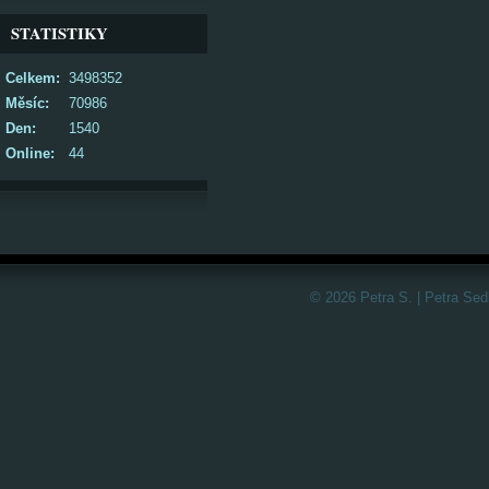
STATISTIKY
Celkem:
3498352
Měsíc:
70986
Den:
1540
Online:
44
© 2026 Petra S. | Petra Sed