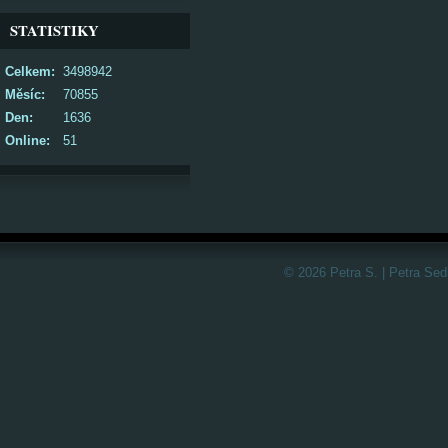
STATISTIKY
Celkem:
3498942
Měsíc:
70855
Den:
1636
Online:
51
© 2026 Petra S. | Petra Sed