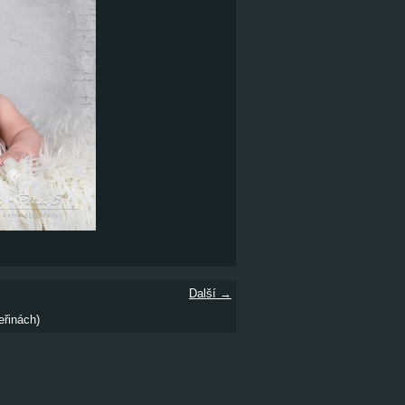
Další →
eřinách)