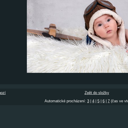
ozí
Zpět do složky
Automatické procházení:
3
|
4
|
5
|
6
|
7
(čas ve vt