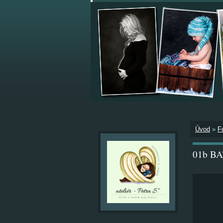
Úvod
»
F
01b B