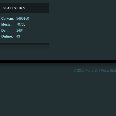
STATISTIKY
Celkem:
3499160
Měsíc:
70733
Den:
1484
Online:
43
© 2026 Petra S. | Petra Sed