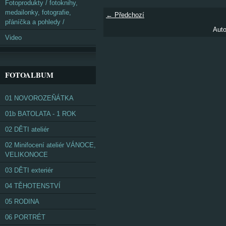
Fotoprodukty / fotoknihy,
medailonky, fotografie,
← Předchozí
přáníčka a pohledy /
Auto
Video
FOTOALBUM
01 NOVOROZEŇÁTKA
01b BATOLATA - 1 ROK
02 DĚTI ateliér
02 Minifocení ateliér VÁNOCE,
VELIKONOCE
03 DĚTI exteriér
04 TĚHOTENSTVÍ
05 RODINA
06 PORTRÉT