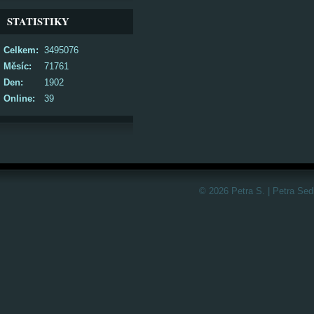
STATISTIKY
Celkem:
3495076
Měsíc:
71761
Den:
1902
Online:
39
© 2026 Petra S. | Petra Sed