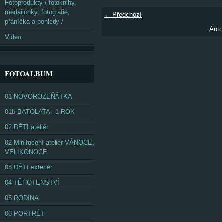
Fotoprodukty / fotoknihy,
medailonky, fotografie,
← Předchozí
přáníčka a pohledy /
Auto
Video
FOTOALBUM
01 NOVOROZEŇÁTKA
01b BATOLATA - 1 ROK
02 DĚTI ateliér
02 Minifocení ateliér VÁNOCE,
VELIKONOCE
03 DĚTI exteriér
04 TĚHOTENSTVÍ
05 RODINA
06 PORTRÉT