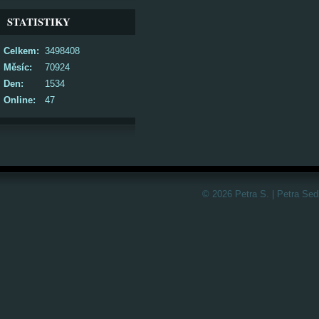
STATISTIKY
Celkem:
3498408
Měsíc:
70924
Den:
1534
Online:
47
© 2026 Petra S. | Petra Sed