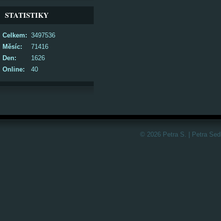
STATISTIKY
Celkem:
3497536
Měsíc:
71416
Den:
1626
Online:
40
© 2026 Petra S. | Petra Sed