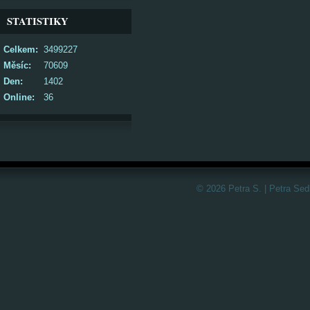
STATISTIKY
Celkem:
3499227
Měsíc:
70609
Den:
1402
Online:
36
© 2026 Petra S. | Petra Sed