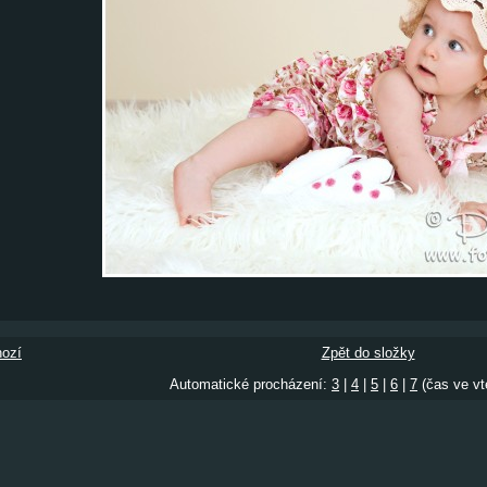
ozí
Zpět do složky
Automatické procházení:
3
|
4
|
5
|
6
|
7
(čas ve vt