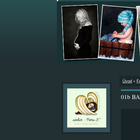
Úvod
»
F
01b B