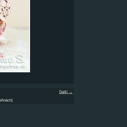
Další →
eřinách)