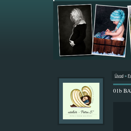
Úvod
»
F
01b B