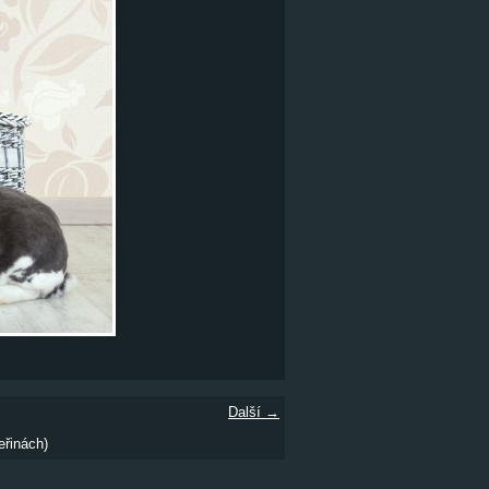
Další →
eřinách)