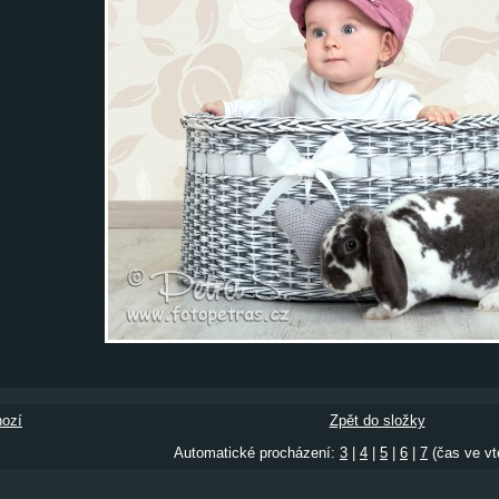
ozí
Zpět do složky
Automatické procházení:
3
|
4
|
5
|
6
|
7
(čas ve vt