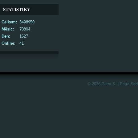
STATISTIKY
Celkem:
3498950
Měsíc:
70804
Den:
1627
Online:
41
© 2026 Petra S. | Petra Sed