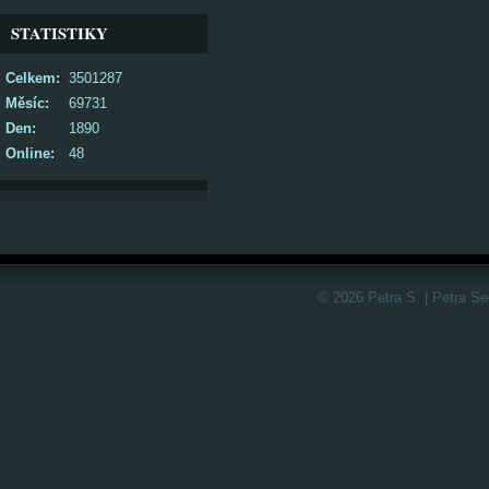
STATISTIKY
Celkem:
3501287
Měsíc:
69731
Den:
1890
Online:
48
© 2026 Petra S. | Petra S