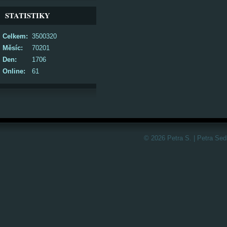
STATISTIKY
Celkem:
3500320
Měsíc:
70201
Den:
1706
Online:
61
© 2026 Petra S. | Petra Sed