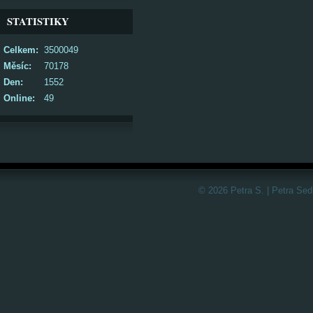
STATISTIKY
Celkem:
3500049
Měsíc:
70178
Den:
1552
Online:
49
© 2026 Petra S. | Petra Sed