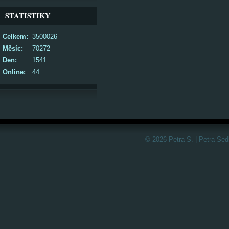
STATISTIKY
Celkem:
3500026
Měsíc:
70272
Den:
1541
Online:
44
© 2026 Petra S. | Petra Sed