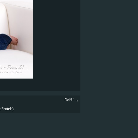
Další →
eřinách)