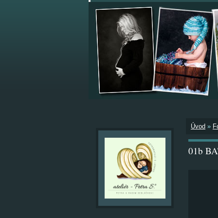
Úvod
»
F
01b B