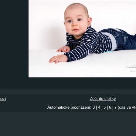
ozí
Zpět do složky
Automatické procházení:
3
|
4
|
5
|
6
|
7
(čas ve vt