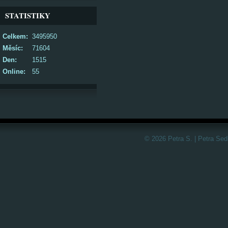
STATISTIKY
Celkem:
3495950
Měsíc:
71604
Den:
1515
Online:
55
© 2026 Petra S. | Petra Sed