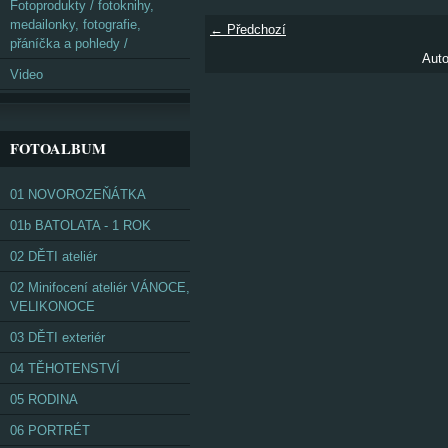
Fotoprodukty / fotoknihy,
medailonky, fotografie,
← Předchozí
přáníčka a pohledy /
Auto
Video
FOTOALBUM
01 NOVOROZEŇÁTKA
01b BATOLATA - 1 ROK
02 DĚTI ateliér
02 Minifocení ateliér VÁNOCE,
VELIKONOCE
03 DĚTI exteriér
04 TĚHOTENSTVÍ
05 RODINA
06 PORTRÉT