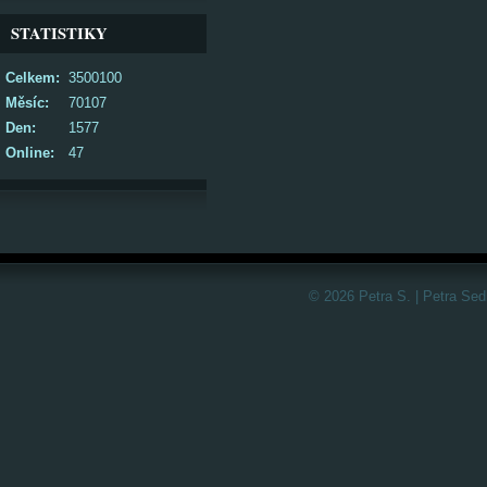
STATISTIKY
Celkem:
3500100
Měsíc:
70107
Den:
1577
Online:
47
© 2026 Petra S. | Petra Sed