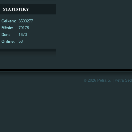
STATISTIKY
Celkem:
3500277
Měsíc:
70178
Den:
1670
Online:
58
© 2026 Petra S. | Petra Sed