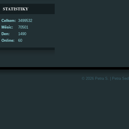
STATISTIKY
Celkem:
3499532
Měsíc:
70501
Den:
1490
Online:
60
© 2026 Petra S. | Petra Sed