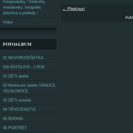
Fotoprodukty / fotoknihy,
medailonky, fotografie,
← Předchozí
přáníčka a pohledy /
Auto
Video
FOTOALBUM
01 NOVOROZEŇÁTKA
01b BATOLATA - 1 ROK
02 DĚTI ateliér
02 Minifocení ateliér VÁNOCE,
VELIKONOCE
03 DĚTI exteriér
04 TĚHOTENSTVÍ
05 RODINA
06 PORTRÉT