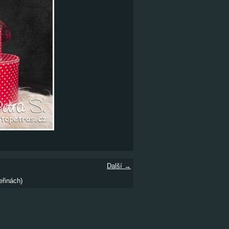
Další →
eřinách)