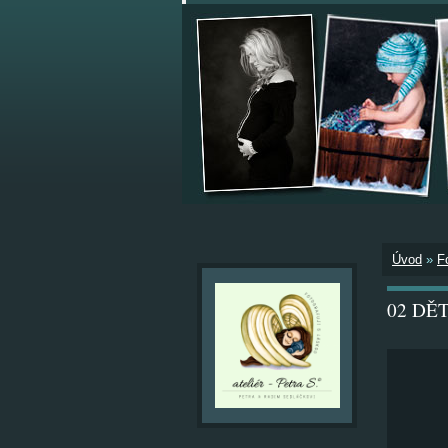
Úvod
»
F
02 DĚTI