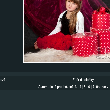
ozí
Zpět do složky
Automatické procházení:
3
|
4
|
5
|
6
|
7
(čas ve vt