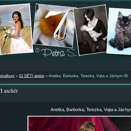
otoalbum
»
02 DĚTI ateliér
»
Anetka, Barborka, Terezka, Vojta a Jáchym 05
 ateliér
Anetka, Barborka, Terezka, Vojta a Jáchy