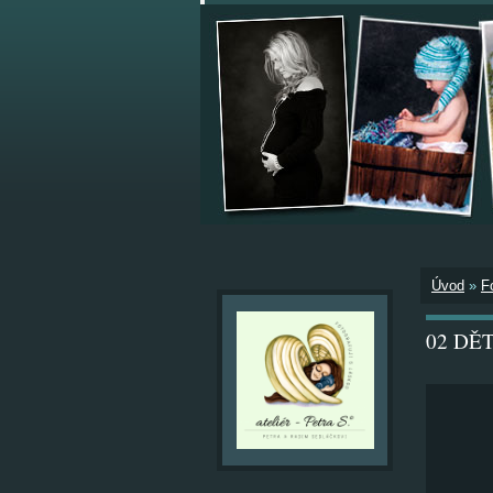
Úvod
»
F
02 DĚTI