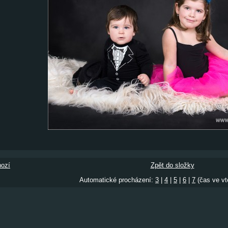
ozí
Zpět do složky
Automatické procházení:
3
|
4
|
5
|
6
|
7
(čas ve vt