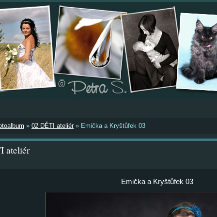
otoalbum
»
02 DĚTI ateliér
»
Emička a Kryštůfek 03
 ateliér
Emička a Kryštůfek 03