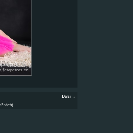
Další →
eřinách)