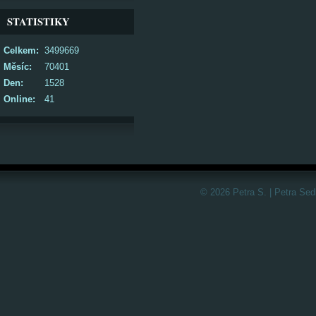
STATISTIKY
Celkem:
3499669
Měsíc:
70401
Den:
1528
Online:
41
© 2026 Petra S. | Petra Sed