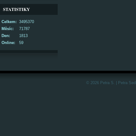
STATISTIKY
Celkem:
3495370
Měsíc:
71787
Den:
1813
Online:
59
© 2026 Petra S. | Petra Sed