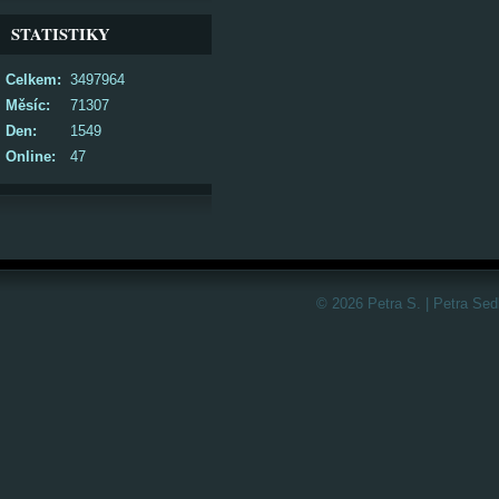
STATISTIKY
Celkem:
3497964
Měsíc:
71307
Den:
1549
Online:
47
© 2026 Petra S. | Petra Sed