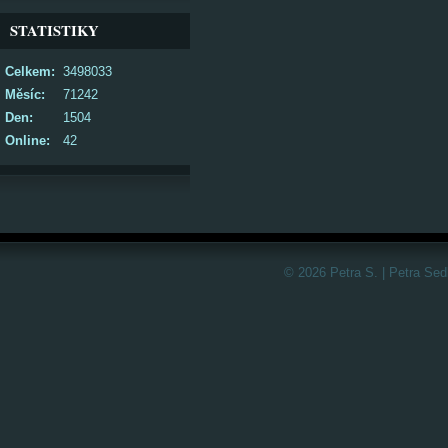
STATISTIKY
Celkem:
3498033
Měsíc:
71242
Den:
1504
Online:
42
© 2026 Petra S. | Petra Sed