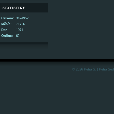
STATISTIKY
Celkem:
3494952
Měsíc:
71726
Den:
1971
Online:
62
© 2026 Petra S. | Petra Sed