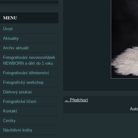
MENU
Úvod
Aktuality
Archiv aktualit
Fotografování novorozeňátek
NEWBORN a dětí do 1 roku
Fotografování těhotenství
Fotografický workshop
Dárkový poukaz
← Předchozí
Fotografické líčení
Auto
Kontakt
Ceníky
Návštěvní kniha