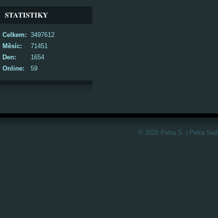
STATISTIKY
Celkem:
3497612
Měsíc:
71451
Den:
1654
Online:
59
© 2026 Petra S. | Petra Sed