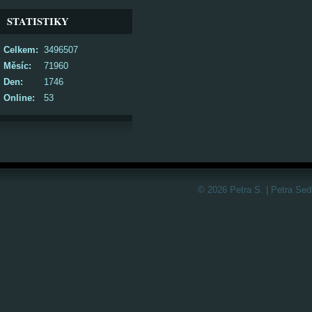
STATISTIKY
Celkem:
3496507
Měsíc:
71960
Den:
1746
Online:
53
© 2026 Petra S. | Petra Sed