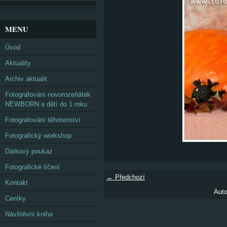
MENU
Úvod
Aktuality
Archiv aktualit
Fotografování novorozeňátek
NEWBORN a dětí do 1 roku
Fotografování těhotenství
Fotografický workshop
Dárkový poukaz
Fotografické líčení
← Předchozí
Kontakt
Auto
Ceníky
Návštěvní kniha