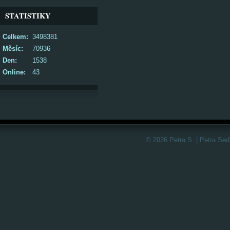
STATISTIKY
Celkem:
3498381
Měsíc:
70936
Den:
1538
Online:
43
© 2026 Petra S. | Petra Sed