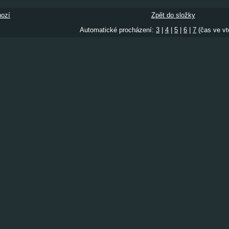
ozí
Zpět do složky
Automatické procházení:
3
|
4
|
5
|
6
|
7
(čas ve vt