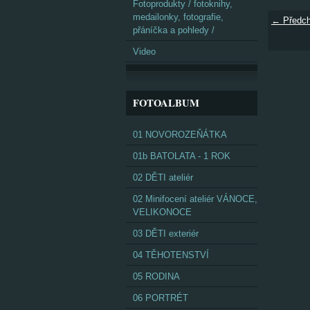
Fotoprodukty / fotoknihy,
medailonky, fotografie,
← Předch
přáníčka a pohledy /
Video
FOTOALBUM
01 NOVOROZEŇÁTKA
01b BATOLATA - 1 ROK
02 DĚTI ateliér
02 Minifocení ateliér VÁNOCE,
VELIKONOCE
03 DĚTI exteriér
04 TĚHOTENSTVÍ
05 RODINA
06 PORTRÉT