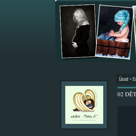
Úvod
»
F
02 DĚTI