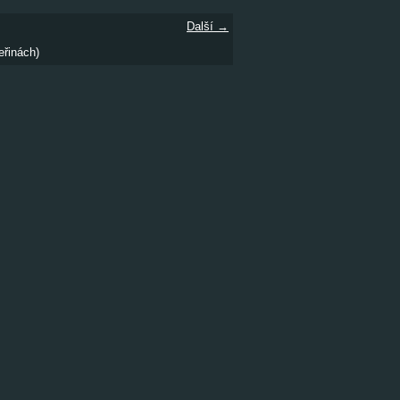
Další →
eřinách)