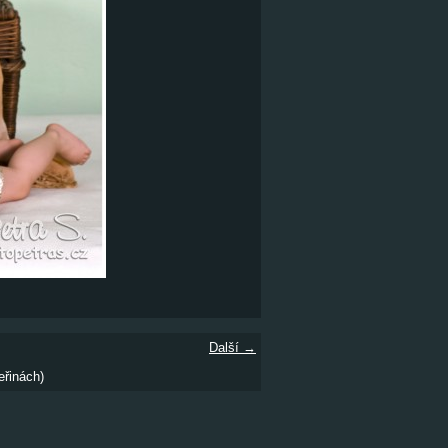
Další →
eřinách)