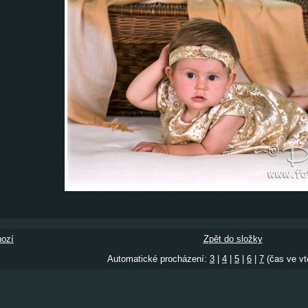
ozí
Zpět do složky
Automatické procházení:
3
|
4
|
5
|
6
|
7
(čas ve vt