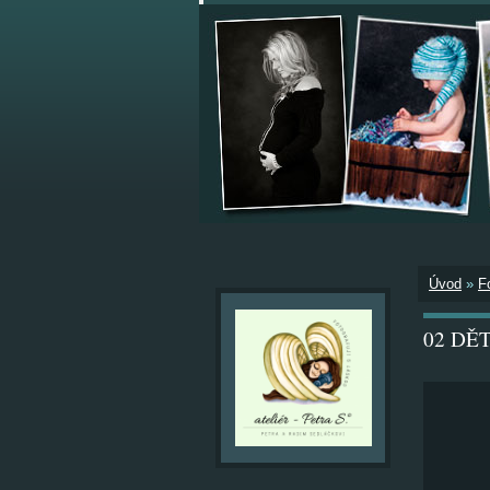
Úvod
»
F
02 DĚTI