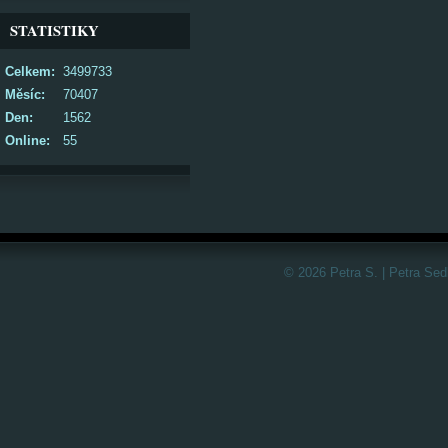
STATISTIKY
Celkem:
3499733
Měsíc:
70407
Den:
1562
Online:
55
© 2026 Petra S. | Petra Sed