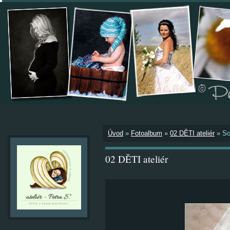
Úvod
»
Fotoalbum
»
02 DĚTI ateliér
»
So
02 DĚTI ateliér