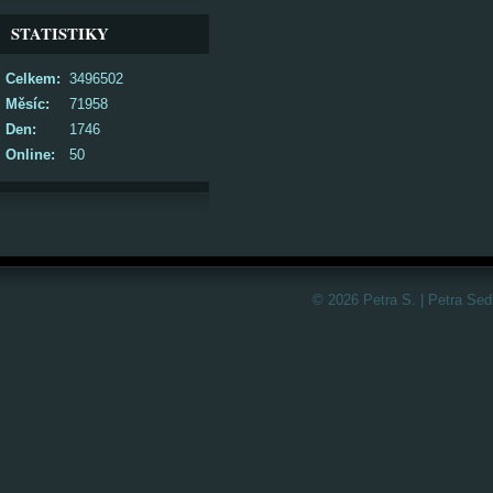
STATISTIKY
Celkem:
3496502
Měsíc:
71958
Den:
1746
Online:
50
© 2026 Petra S. | Petra Sed