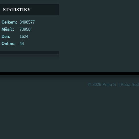
STATISTIKY
Celkem:
3498577
Měsíc:
70958
Den:
1624
Online:
44
© 2026 Petra S. | Petra Sed