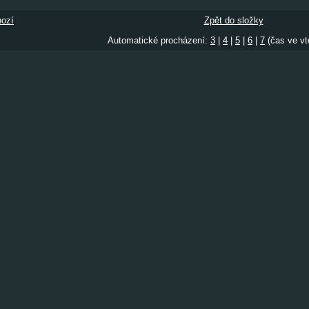
ozí
Zpět do složky
Automatické procházení:
3
|
4
|
5
|
6
|
7
(čas ve vt