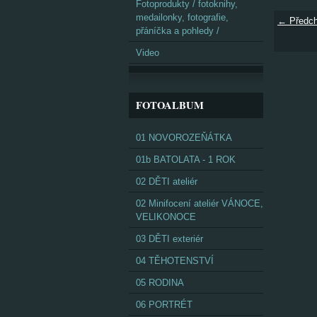
Fotoprodukty / fotoknihy,
medailonky, fotografie,
← Předch
přáníčka a pohledy /
Video
FOTOALBUM
01 NOVOROZEŇÁTKA
01b BATOLATA - 1 ROK
02 DĚTI ateliér
02 Minifocení ateliér VÁNOCE,
VELIKONOCE
03 DĚTI exteriér
04 TĚHOTENSTVÍ
05 RODINA
06 PORTRÉT