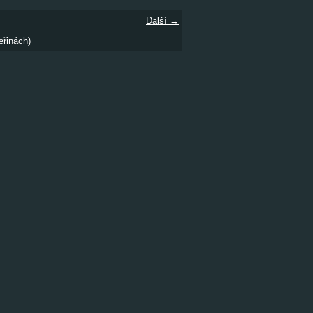
Další →
eřinách)