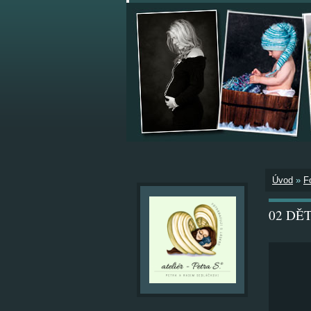
Úvod
»
F
02 DĚTI