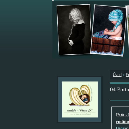
Úvod
»
F
04 Portr
Peťa - 
rodin
Datum