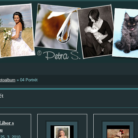
otoalbum
»
04 Portrét
ét
Libor s
ou
:
25. 3. 2010