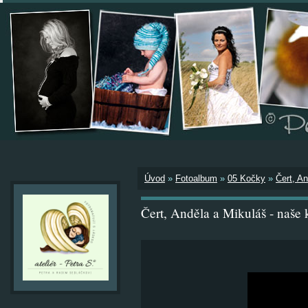
Úvod
»
Fotoalbum
»
05 Kočky
»
Čert, A
Čert, Anděla a Mikuláš - naše