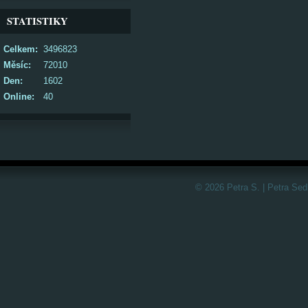
STATISTIKY
Celkem:
3496823
Měsíc:
72010
Den:
1602
Online:
40
© 2026 Petra S. | Petra Sed