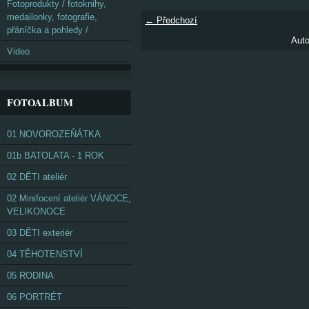
Fotoprodukty / fotoknihy,
medailonky, fotografie,
← Předchozí
přáníčka a pohledy /
Auto
Video
FOTOALBUM
01 NOVOROZEŇÁTKA
01b BATOLATA - 1 ROK
02 DĚTI ateliér
02 Minifocení ateliér VÁNOCE,
VELIKONOCE
03 DĚTI exteriér
04 TĚHOTENSTVÍ
05 RODINA
06 PORTRÉT