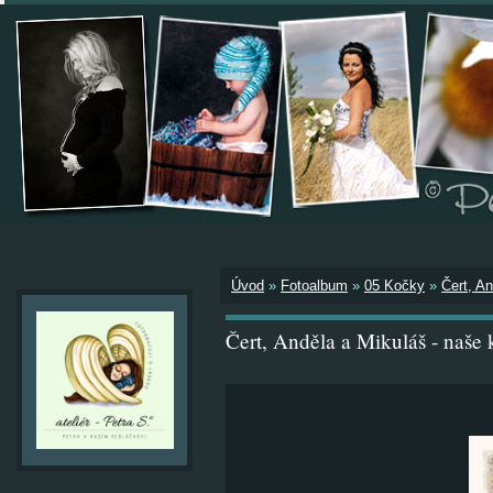
Úvod
»
Fotoalbum
»
05 Kočky
»
Čert, A
Čert, Anděla a Mikuláš - naše