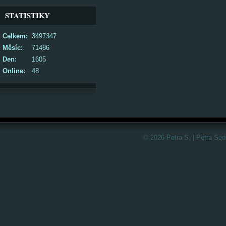
STATISTIKY
Celkem:
3497347
Měsíc:
71486
Den:
1605
Online:
48
© 2026 Petra S. | Petra Sed