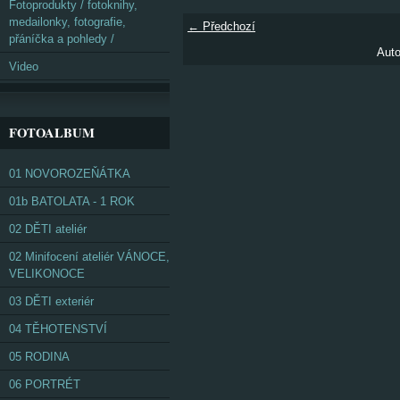
Fotoprodukty / fotoknihy,
medailonky, fotografie,
← Předchozí
přáníčka a pohledy /
Auto
Video
FOTOALBUM
01 NOVOROZEŇÁTKA
01b BATOLATA - 1 ROK
02 DĚTI ateliér
02 Minifocení ateliér VÁNOCE,
VELIKONOCE
03 DĚTI exteriér
04 TĚHOTENSTVÍ
05 RODINA
06 PORTRÉT