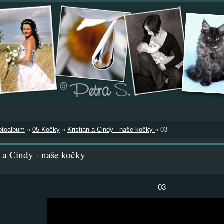
otoalbum
»
05 Kočky
»
Kristián a Cindy - naše kočky
»
03
n a Cindy - naše kočky
03