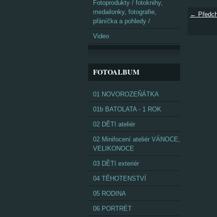
Fotoprodukty / fotoknihy,
medailonky, fotografie,
← Předch
přáníčka a pohledy /
Video
FOTOALBUM
01 NOVOROZEŇÁTKA
01b BATOLATA - 1 ROK
02 DĚTI ateliér
02 Minifocení ateliér VÁNOCE,
VELIKONOCE
03 DĚTI exteriér
04 TĚHOTENSTVÍ
05 RODINA
06 PORTRÉT