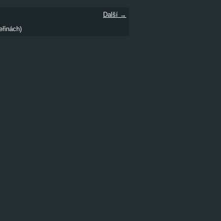
Další →
eřinách)