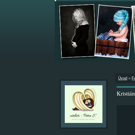
Úvod
»
F
Kristiá