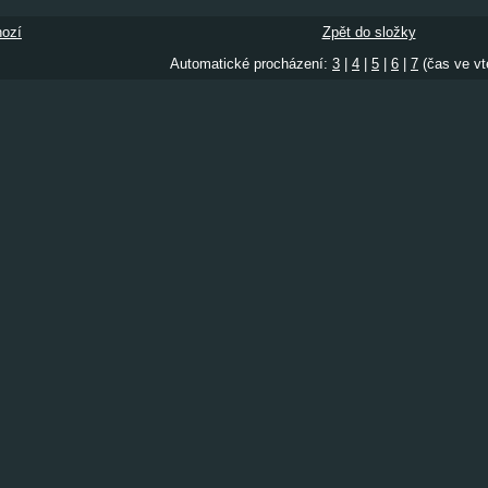
ozí
Zpět do složky
Automatické procházení:
3
|
4
|
5
|
6
|
7
(čas ve vt