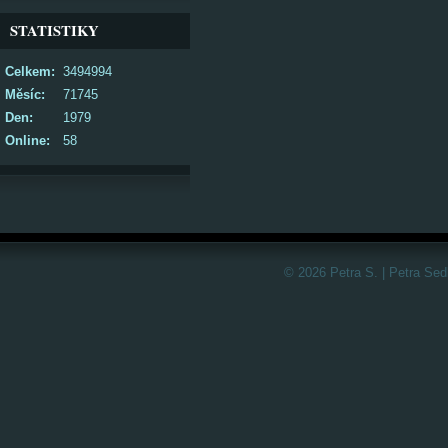
STATISTIKY
Celkem:
3494994
Měsíc:
71745
Den:
1979
Online:
58
© 2026 Petra S. | Petra Sed