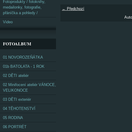
Fotoprodukty / fotoknihy,
medailonky, fotografie,
← Předchozí
přáníčka a pohledy /
Auto
Video
FOTOALBUM
01 NOVOROZEŇÁTKA
01b BATOLATA - 1 ROK
02 DĚTI ateliér
02 Minifocení ateliér VÁNOCE,
VELIKONOCE
03 DĚTI exteriér
04 TĚHOTENSTVÍ
05 RODINA
06 PORTRÉT