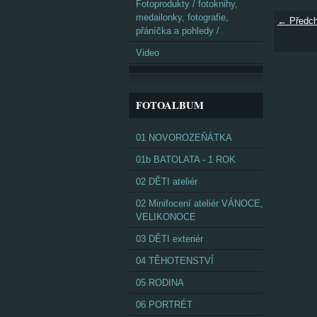
Fotoprodukty / fotoknihy,
medailonky, fotografie,
← Předch
přáníčka a pohledy /
Video
FOTOALBUM
01 NOVOROZEŇÁTKA
01b BATOLATA - 1 ROK
02 DĚTI ateliér
02 Minifocení ateliér VÁNOCE,
VELIKONOCE
03 DĚTI exteriér
04 TĚHOTENSTVÍ
05 RODINA
06 PORTRÉT