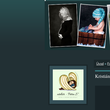
Úvod
»
F
Kristiá