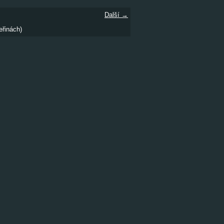
Další →
eřinách)