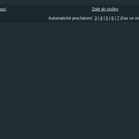
ozí
Zpět do složky
Automatické procházení:
3
|
4
|
5
|
6
|
7
(čas ve vt