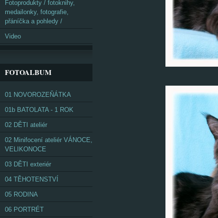
Fotoprodukty / fotoknihy,
medailonky, fotografie,
přáníčka a pohledy /
Video
FOTOALBUM
01 NOVOROZEŇÁTKA
01b BATOLATA - 1 ROK
02 DĚTI ateliér
02 Minifocení ateliér VÁNOCE,
VELIKONOCE
03 DĚTI exteriér
04 TĚHOTENSTVÍ
05 RODINA
06 PORTRÉT