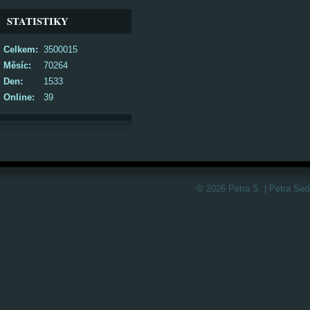
STATISTIKY
Celkem:
3500015
Měsíc:
70264
Den:
1533
Online:
39
© 2026 Petra S. | Petra Sed